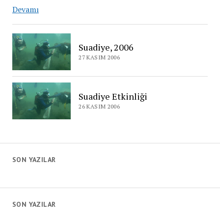
Suadiye’de
Devamı
konuğumuz
“Çağatay
Yolda”
Suadiye, 2006
ve
27 KASIM 2006
Ekibi
Suadiye Etkinliği
26 KASIM 2006
SON YAZILAR
SON YAZILAR