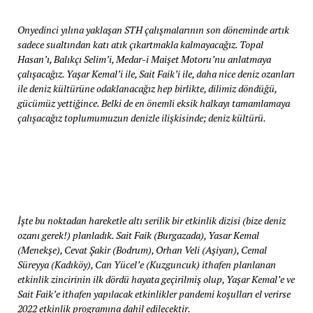
Onyedinci yılına yaklaşan STH çalışmalarının son döneminde artık
sadece sualtından katı atık çıkartmakla kalmayacağız. Topal
Hasan’ı, Balıkçı Selim’i, Medar-i Maişet Motoru’nu anlatmaya
çalışacağız. Yaşar Kemal’i ile, Sait Faik’i ile, daha nice deniz ozanları
ile deniz kültürüne odaklanacağız hep birlikte, dilimiz döndüğü,
gücümüz yettiğince. Belki de en önemli eksik halkayı tamamlamaya
çalışacağız toplumumuzun denizle ilişkisinde; deniz kültürü.
İşte bu noktadan hareketle altı serilik bir etkinlik dizisi (bize deniz
ozanı gerek!) planladık. Sait Faik (Burgazada), Yasar Kemal
(Menekşe), Cevat Şakir (Bodrum), Orhan Veli (Aşiyan), Cemal
Süreyya (Kadıköy), Can Yücel’e (Kuzguncuk) ithafen planlanan
etkinlik zincirinin ilk dördü hayata geçirilmiş olup, Yaşar Kemal’e ve
Sait Faik’e ithafen yapılacak etkinlikler pandemi koşulları el verirse
2022 etkinlik programına dahil edilecektir.