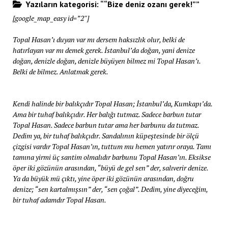
Yazıların kategorisi: ““Bize deniz ozanı gerek!””
[google_map_easy id=”2″]
Topal Hasan’ı duyan var mı dersem haksızlık olur, belki de
hatırlayan var mı demek gerek. İstanbul’da doğan, yani denize
doğan, denizle doğan, denizle büyüyen bilmez mi Topal Hasan’ı.
Belki de bilmez. Anlatmak gerek.
Kendi halinde bir balıkçıdır Topal Hasan; İstanbul’da, Kumkapı’da.
Ama bir tuhaf balıkçıdır. Her balığı tutmaz. Sadece barbun tutar
Topal Hasan. Sadece barbun tutar ama her barbunu da tutmaz.
Dedim ya, bir tuhaf balıkçıdır. Sandalının küpeştesinde bir ölçü
çizgisi vardır Topal Hasan’ın, tuttum mu hemen yatırır oraya. Tamı
tamına yirmi üç santim olmalıdır barbunu Topal Hasan’ın. Eksikse
öper iki gözünün arasından, “büyü de gel sen” der, salıverir denize.
Ya da büyük mü çıktı, yine öper iki gözünün arasından, doğru
denize; “sen kartalmışsın” der, “sen çoğal”. Dedim, yine diyeceğim,
bir tuhaf adamdır Topal Hasan.