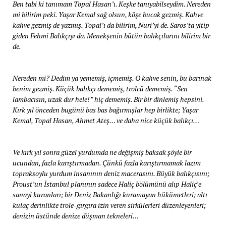
Ben tabi ki tanımam Topal Hasan’ı. Keşke tanıyabilseydim. Nereden
mi bilirim peki. Yaşar Kemal sağ olsun, köşe bucak gezmiş. Kahve
kahve gezmiş de yazmış. Topal’ı da bilirim, Nuri’yi de. Saros’ta yitip
giden Fehmi Balıkçıyı da. Menekşenin bütün balıkçılarını bilirim bir
de.
Nereden mi? Dedim ya yememiş, içmemiş. O kahve senin, bu barınak
benim gezmiş. Küçük balıkçı dememiş, trolcü dememiş. “Sen
lambacısın, uzak dur hele!” hiç dememiş. Bir bir dinlemiş hepsini.
Kırk yıl önceden bugünü bas bas bağırmışlar hep birlikte; Yaşar
Kemal, Topal Hasan, Ahmet Ateş… ve daha nice küçük balıkçı…
Ve kırk yıl sonra güzel yurdumda ne değişmiş baksak şöyle bir
ucundan, fazla karıştırmadan. Çünkü fazla karıştırmamak lazım
topraksoylu yurdum insanının deniz macerasını. Büyük balıkçısını;
Proust’un İstanbul planının sadece Haliç bölümünü alıp Haliç’e
sanayi kuranları; bir Deniz Bakanlığı kuramayan hükümetleri; altı
kulaç derinlikte trole-gırgıra izin veren sirkülerleri düzenleyenleri;
denizin üstünde denize düşman tekneleri…