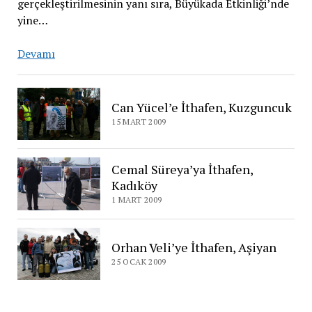
gerçekleştirilmesinin yanı sıra, Büyükada Etkinliği’nde
yine…
Cevat
Devamı
Şakir’e
İthafen,
Büyükada
Can Yücel’e İthafen, Kuzguncuk
15 MART 2009
Cemal Süreya’ya İthafen,
Kadıköy
1 MART 2009
Orhan Veli’ye İthafen, Aşiyan
25 OCAK 2009