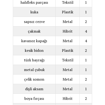
halıfleks parçası
Tekstil
1
kuka
Plastik
1
sapsız cezve
Metal
2
çakmak
Hibrit
4
kavanoz kapağı
Metal
4
kesik bidon
Plastik
2
türk bayrağı
Tekstil
1
metal çubuk
Metal
1
çelik somon
Metal
2
dişli aksam
Metal
1
boya fırçası
Hibrit
2