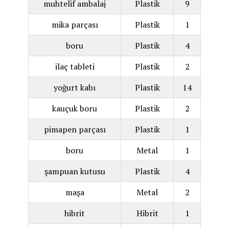
muhtelif ambalaj
Plastik
9
mika parçası
Plastik
1
boru
Plastik
4
ilaç tableti
Plastik
2
yoğurt kabı
Plastik
14
kauçuk boru
Plastik
2
pimapen parçası
Plastik
1
boru
Metal
1
şampuan kutusu
Plastik
4
maşa
Metal
2
hibrit
Hibrit
1