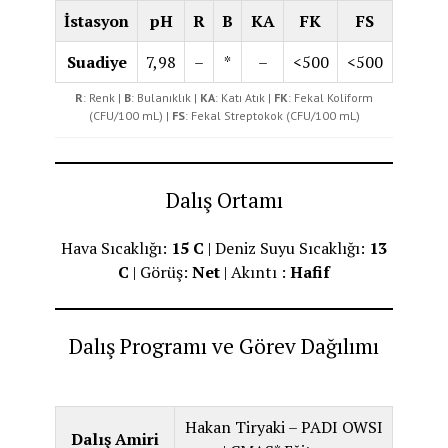
İstasyon
pH
R
B
KA
FK
FS
Suadiye
7,98
–
*
–
<500
<500
R
: Renk |
B
: Bulanıklık |
KA
: Katı Atık |
FK
: Fekal Koliform
(CFU/100 mL) |
FS
: Fekal Streptokok (CFU/100 mL)
Dalış Ortamı
Hava Sıcaklığı:
15 C
| Deniz Suyu Sıcaklığı:
13
C
| Görüş:
Net
| Akıntı :
Hafif
Dalış Programı ve Görev Dağılımı
Hakan Tiryaki – PADI OWSI
Dalış Amiri