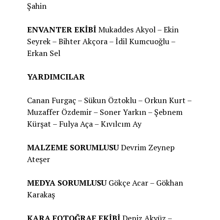
Şahin
ENVANTER EKİBİ
Mukaddes Akyol – Ekin
Seyrek – Bihter Akçora – İdil Kumcuoğlu –
Erkan Sel
YARDIMCILAR
Canan Furgaç – Sükun Öztoklu – Orkun Kurt –
Muzaffer Özdemir – Soner Yarkın – Şebnem
Kürşat – Fulya Aça – Kıvılcım Ay
MALZEME SORUMLUSU
Devrim Zeynep
Ateşer
MEDYA SORUMLUSU
Gökçe Acar – Gökhan
Karakaş
KARA FOTOĞRAF EKİBİ
Deniz Akyüz –