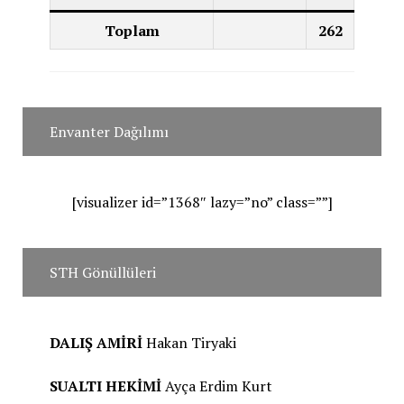
Toplam
262
Envanter Dağılımı
[visualizer id=”1368″ lazy=”no” class=””]
STH Gönüllüleri
DALIŞ AMİRİ
Hakan Tiryaki
SUALTI HEKİMİ
Ayça Erdim Kurt