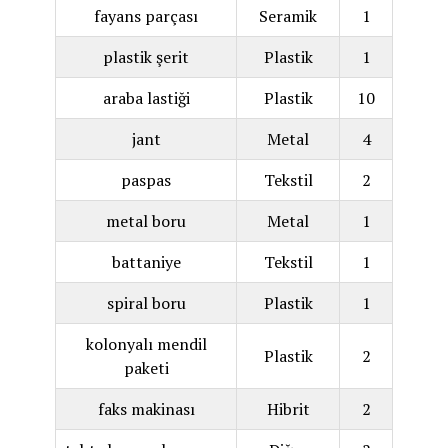
fayans parçası
Seramik
1
plastik şerit
Plastik
1
araba lastiği
Plastik
10
jant
Metal
4
paspas
Tekstil
2
metal boru
Metal
1
battaniye
Tekstil
1
spiral boru
Plastik
1
kolonyalı mendil
Plastik
2
paketi
faks makinası
Hibrit
2