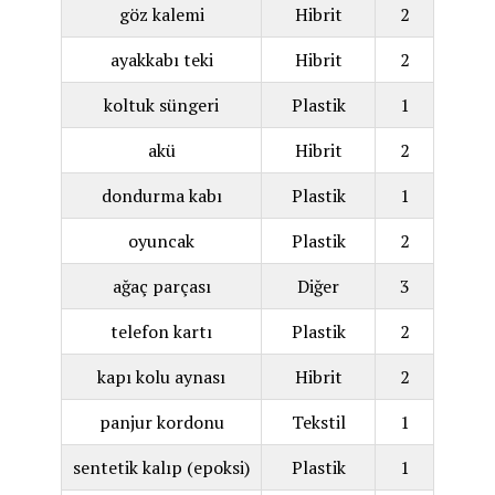
göz kalemi
Hibrit
2
ayakkabı teki
Hibrit
2
koltuk süngeri
Plastik
1
akü
Hibrit
2
dondurma kabı
Plastik
1
oyuncak
Plastik
2
ağaç parçası
Diğer
3
telefon kartı
Plastik
2
kapı kolu aynası
Hibrit
2
panjur kordonu
Tekstil
1
sentetik kalıp (epoksi)
Plastik
1