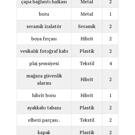
çapa bağlantı halkası
Metal
2
boru
Metal
1
seramik izalatör
Seramik
2
boya fırçası
Hibrit
2
vesikalık fotoğraf kabı
Plastik
2
plaj şemsiyesi
Tekstil
4
mağaza güvenlik
Hibrit
2
alarmı
hibrit boru
Hibrit
1
ayakkabı tabanı
Plastik
2
elbezi parçası .
Tekstil
2
kapak
Plastik
2