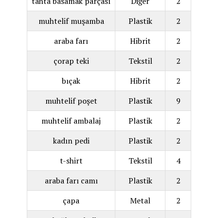
tahta basamak parçası
Diğer
2
muhtelif muşamba
Plastik
2
araba farı
Hibrit
2
çorap teki
Tekstil
2
bıçak
Hibrit
2
muhtelif poşet
Plastik
9
muhtelif ambalaj
Plastik
2
kadın pedi
Plastik
2
t-shirt
Tekstil
4
araba farı camı
Plastik
2
çapa
Metal
2