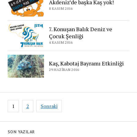
Akdeniz’de başka Kaş yok!
8 KASIM 2016
7. Konuşan Balık Deniz ve
Çocuk Şenliği
4 KASIM 2016
Kaş, Kabotaj Bayramı Etkinliği
29 HAZIRAN 2016
Yazı
1
2
Sonraki
sayfalaması
SON YAZILAR