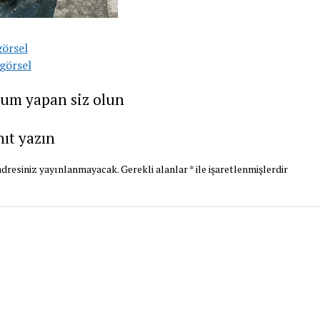
görsel
görsel
rum yapan siz olun
nıt yazın
dresiniz yayınlanmayacak.
Gerekli alanlar
*
ile işaretlenmişlerdir