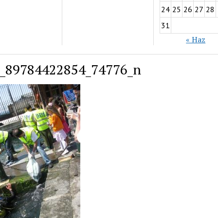
24
25
26
27
28
31
« Haz
_89784422854_74776_n