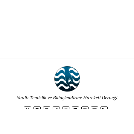
Sualtı Temizlik ve Bilinçlendirme Hareketi Derneği
phone
Çerez Politikamız
Gizlilik Politikası
Kişisel Verilerin Korunmas