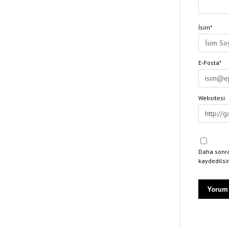
İsim*
E-Posta*
Websitesi
Daha sonra
kaydedilsi