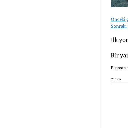
Önceki 
Sonraki 
İlk yo
Bir ya
E-posta a
Yorum