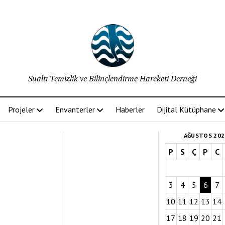
Sualtı Temizlik ve Bilinçlendirme Hareketi Derneği
Projeler
Envanterler
Haberler
Dijital Kütüphane
AĞUSTOS 202
P
S
Ç
P
C
3
4
5
6
7
10
11
12
13
14
17
18
19
20
21