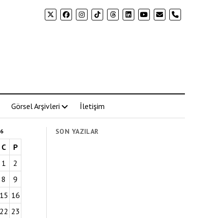
phone
Görsel Arşivleri
İletişim
SON YAZILAR
6
C
P
1
2
8
9
15
16
22
23