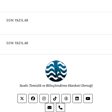
Konuşan
Balık
Deniz
ve
SON YAZILAR
Çocuk
Şenliği
SON YAZILAR
Sualtı Temizlik ve Bilinçlendirme Hareketi Derneği
phone