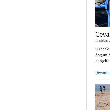
Ceva
17 NISAN 
Sıradaki
doğum g
gerçekle
Devamı
Ş
İ