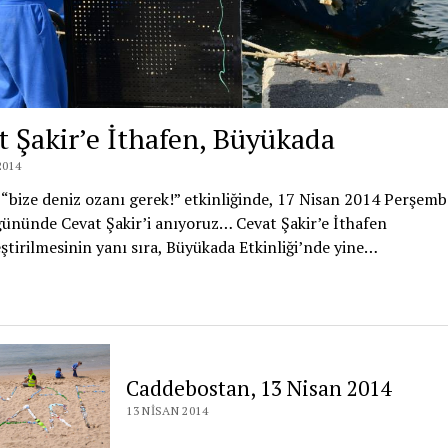
t Şakir’e İthafen, Büyükada
2014
 “bize deniz ozanı gerek!” etkinliğinde, 17 Nisan 2014 Perşem
ününde Cevat Şakir’i anıyoruz… Cevat Şakir’e İthafen
ştirilmesinin yanı sıra, Büyükada Etkinliği’nde yine…
Cevat
akir’e
thafen,
Büyükada
Caddebostan, 13 Nisan 2014
13 NISAN 2014