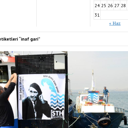
24
25
26
27
28
31
« Haz
tiketleri “inaf gari”