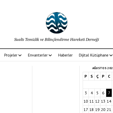
Sualtı Temizlik ve Bilinçlendirme Hareketi Derneği
Projeler
Envanterler
Haberler
Dijital Kütüphane
AĞUSTOS 202
P
S
Ç
P
C
3
4
5
6
7
10
11
12
13
14
17
18
19
20
21