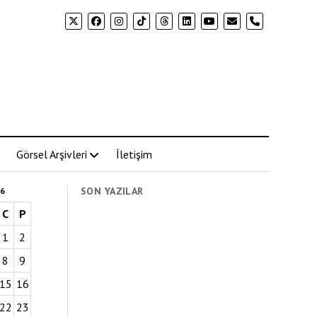
phone
Görsel Arşivleri
İletişim
SON YAZILAR
6
C
P
1
2
8
9
15
16
22
23