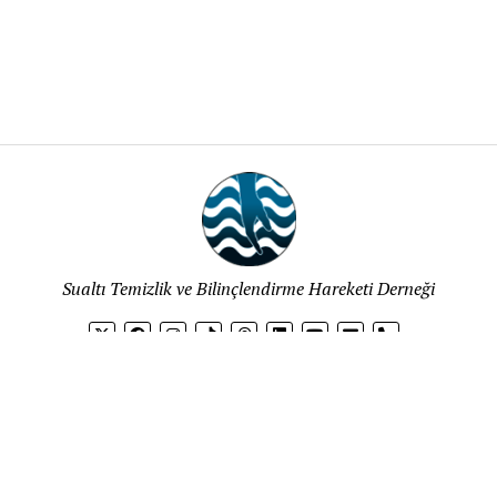
Sualtı Temizlik ve Bilinçlendirme Hareketi Derneği
phone
Çerez Politikamız
Gizlilik Politikası
Kişisel Verilerin Korunmas
Mission News Theme
by Compete Themes.