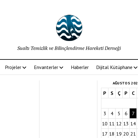
Sualtı Temizlik ve Bilinçlendirme Hareketi Derneği
Projeler
Envanterler
Haberler
Dijital Kütüphane
AĞUSTOS 202
P
S
Ç
P
C
3
4
5
6
7
10
11
12
13
14
17
18
19
20
21