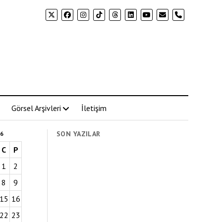
phone
Görsel Arşivleri
İletişim
SON YAZILAR
6
C
P
1
2
8
9
15
16
22
23