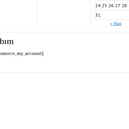
24
25
26
27
28
31
« Haz
abım
mmerce_my_account]