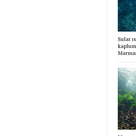
Sular ı
kaplum
Marmar