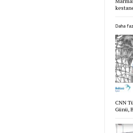
Marmar
kestane
Daha fa
CNN Tü
Günü, B