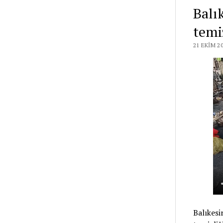
Balı
temiz
21 EKIM 2
Balıkesi