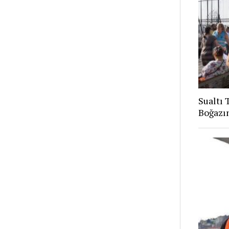
Sualtı 
Boğazın