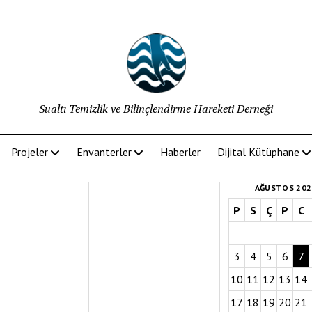
Sualtı Temizlik ve Bilinçlendirme Hareketi Derneği
Projeler
Envanterler
Haberler
Dijital Kütüphane
AĞUSTOS 202
P
S
Ç
P
C
3
4
5
6
7
10
11
12
13
14
17
18
19
20
21