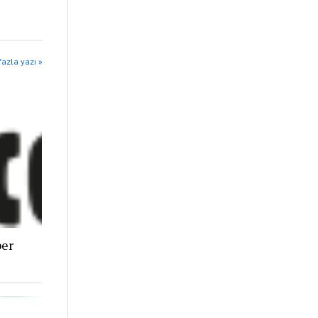
azla yazı »
ber