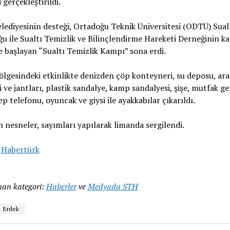
 gerçekleştirildi.
lediyesinin desteği, Ortadoğu Teknik Üniversitesi (ODTÜ) Sual
u ile Sualtı Temizlik ve Bilinçlendirme Hareketi Derneğinin ka
 başlayan “Sualtı Temizlik Kampı” sona erdi.
lgesindeki etkinlikte denizden çöp konteyneri, su deposu, ara
ri ve jantları, plastik sandalye, kamp sandalyesi, şişe, mutfak ge
ep telefonu, oyuncak ve giysi ile ayakkabılar çıkarıldı.
n nesneler, sayımları yapılarak limanda sergilendi.
:
Habertürk
an kategori:
Haberler
ve
Medyada STH
Erdek