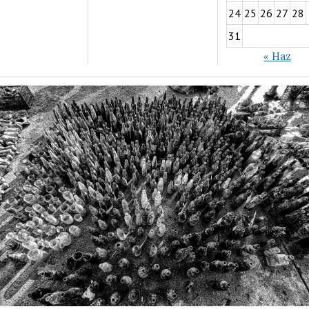
24
25
26
27
28
31
« Haz