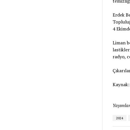
temizliği
Erdek Be
Topluluğ
4 Ekimde
Liman bö
lastikle
radyo, c
Çıkarıla
Kaynak
Yayımlan
2024