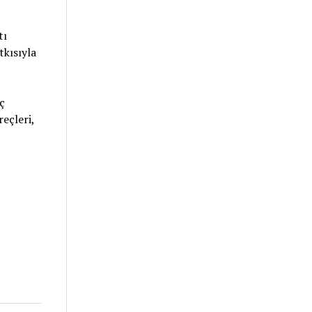
tı
tkısıyla
ç
reçleri,