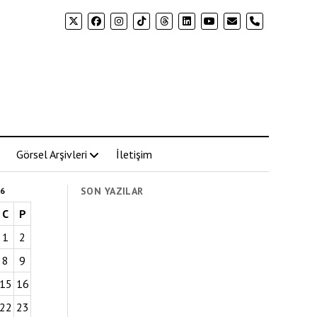
phone
Görsel Arşivleri
İletişim
SON YAZILAR
6
C
P
1
2
8
9
15
16
22
23