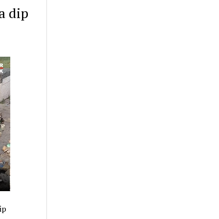
a dip
ip