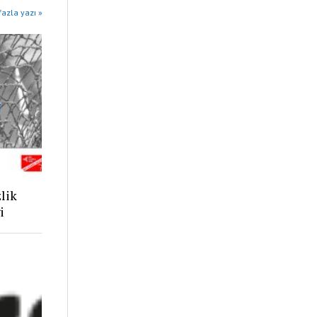
azla yazı »
lik
i