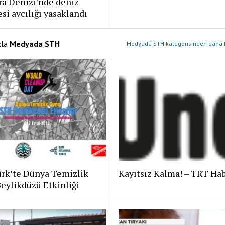
a Denizi’nde deniz
si avcılığı yasaklandı
zla
Medyada STH
Medyada STH kategorisinden daha f
rk’te Dünya Temizlik
Kayıtsız Kalma! – TRT Ha
eylikdüzü Etkinliği