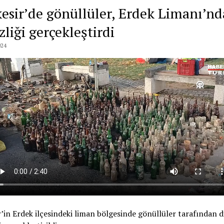
kesir’de gönüllüler, Erdek Limanı’nd
liği gerçekleştirdi
024
r’in Erdek ilçesindeki liman bölgesinde gönüllüler tarafından d