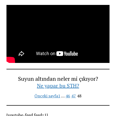
Suyun altından neler mi çıkıyor?
Ne yapar bu STH?
Önceki sayfa
1
…
46
47
48
[youtube-feed feed=1]