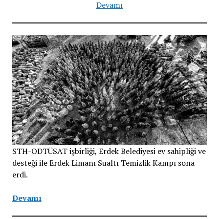
Devamı
STH-ODTÜSAT işbirliği, Erdek Belediyesi ev sahipliği ve
desteği ile Erdek Limanı Sualtı Temizlik Kampı sona
erdi.
Devamı